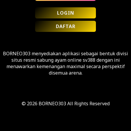
LOGIN
DAFTAR
BORNEO303 menyediakan aplikasi sebagai bentuk divisi
situs resmi sabung ayam online sv388 dengan ini
menawarkan kemenangan maximal secara perspektif
disemua arena.
© 2026 BORNEO303 All Rights Reserved